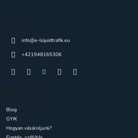
l
é
c
Kapcsolat
info
@
e-liquidtrafik.eu
+421948165306
Ügyfélszolgálat
Blog
GYIK
Hogyan vásároljunk?
Fizetés, szállítás