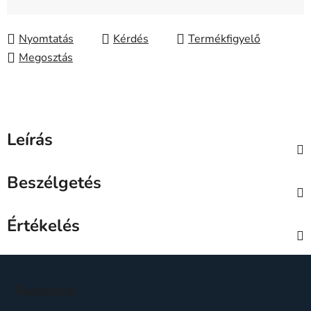
Nyomtatás
Kérdés
Megosztás
Leírás
Beszélgetés
Értékelés
L
á
Facebook
b