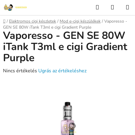
Ugrás
Keresés
KOSÁR
a
fő
Kezdőlap
/
Elektromos cigi készletek
/
Mod e-cigi készülékek
/
Vaporesso -
tartalomhoz
GEN SE 80W iTank T3ml e cigi Gradient Purple
Vaporesso - GEN SE 80W
iTank T3ml e cigi Gradient
Purple
A
Nincs értékelés
Ugrás az értékeléshez
termék
átlagos
értékelése
5-
ből
0,0
csillag.